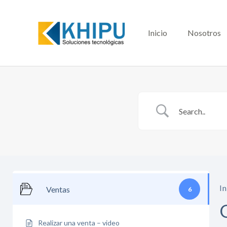
Ir
al
contenido
Inicio
Nosotros
In
Ventas
6
Realizar una venta – video