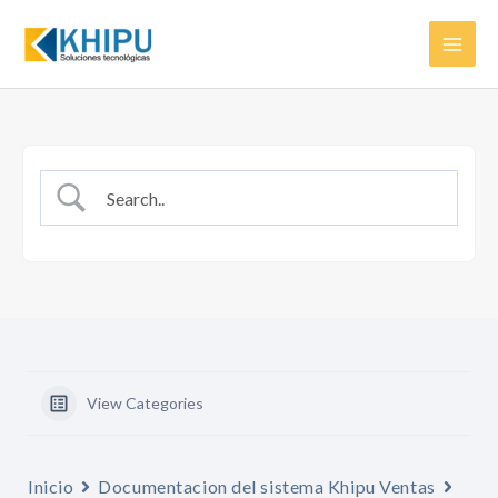
Ir
Mai
al
Men
contenido
View Categories
Inicio
Documentacion del sistema Khipu Ventas