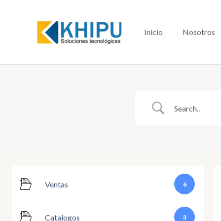
Ir
al
contenido
Inicio
Nosotros
Ventas
6
Catalogos
3